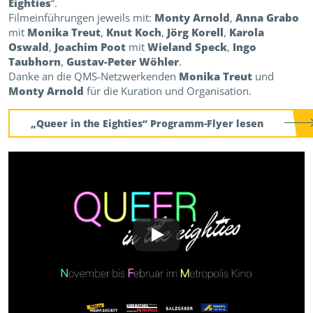
Eighties
“.
Filmeinführungen jeweils mit:
Monty Arnold
,
Anna Grabo
mit
Monika Treut
,
Knut Koch
,
Jörg Korell
,
Karola
Oswald
,
Joachim Poot
mit
Wieland Speck
,
Ingo
Taubhorn
,
Gustav-Peter Wöhler
.
Danke an die QMS-Netzwerkenden
Monika Treut
und
Monty Arnold
für die Kuration und Organisation.
„Queer in the Eighties“ Programm-Flyer lesen