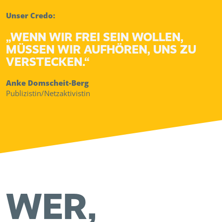
Unser Credo:
„WENN WIR FREI SEIN WOLLEN,
MÜSSEN WIR AUFHÖREN, UNS ZU
VERSTECKEN.“
Anke Domscheit-Berg
Publizistin/Netzaktivistin
WER,