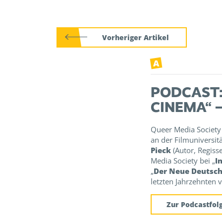
Vorheriger Artikel
A
PODCAST:
CINEMA“ –
Queer Media Society 
an der Filmuniversi
Pieck
(Autor, Regiss
Media Society bei „
I
„
Der Neue Deutsch
letzten Jahrzehnten v
Zur Podcastfol