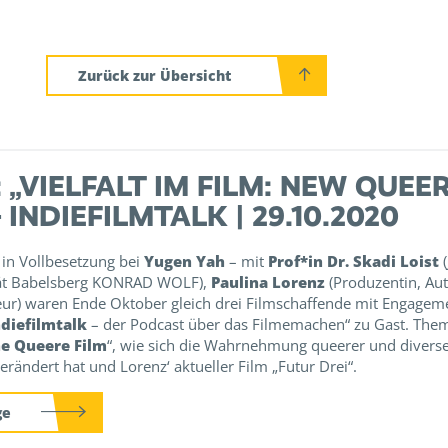
Zurück zur Übersicht
 „VIELFALT IM FILM: NEW QUE
 INDIEFILMTALK | 29.10.2020
in Vollbesetzung bei
Yugen Yah
– mit
Prof*in Dr. Skadi Loist
(
tät Babelsberg KONRAD WOLF),
Paulina Lorenz
(Produzentin, Au
eur) waren Ende Oktober gleich drei Filmschaffende mit Engagem
ndiefilmtalk
– der Podcast über das Filmemachen“ zu Gast. Them
e Queere Film
“, wie sich die Wahrnehmung queerer und diverse
erändert hat und Lorenz‘ aktueller Film „Futur Drei“.
ge