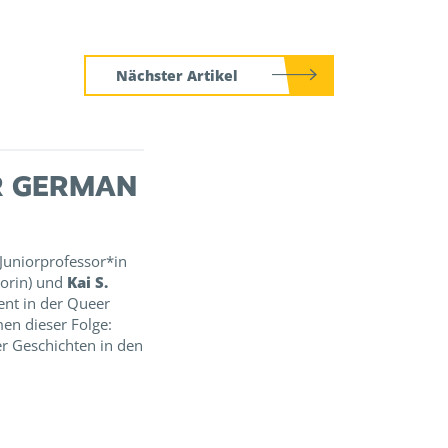
Nächster Artikel
ER GERMAN
Juniorprofessor*in
torin) und
Kai S.
ent in der Queer
en dieser Folge:
r Geschichten in den