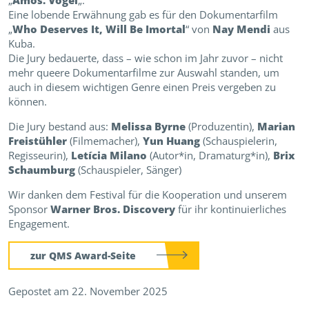
„
Amos. Vogel
„.
Eine lobende Erwähnung gab es für den Dokumentarfilm
„
Who Deserves It, Will Be Imortal
“ von
Nay Mendi
aus
Kuba.
Die Jury bedauerte, dass – wie schon im Jahr zuvor – nicht
mehr queere Dokumentarfilme zur Auswahl standen, um
auch in diesem wichtigen Genre einen Preis vergeben zu
können.
Die Jury bestand aus:
Melissa Byrne
(Produzentin),
Marian
Freistühler
(Filmemacher),
Yun Huang
(Schauspielerin,
Regisseurin),
Letícia Milano
(Autor*in, Dramaturg*in),
Brix
Schaumburg
(Schauspieler, Sänger)
Wir danken dem Festival für die Kooperation und unserem
Sponsor
Warner Bros. Discovery
für ihr kontinuierliches
Engagement.
zur QMS Award-Seite
Gepostet am 22. November 2025