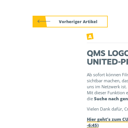
Vorheriger Artikel
A
QMS LOGO
UNITED-P
Ab sofort können Fil
sichtbar machen, da
uns im Netzwerk ist.
Mit dieser Funktion 
die
Suche nach gen
Vielen Dank dafür, C
Hier geht’s zum CU
-6:45)