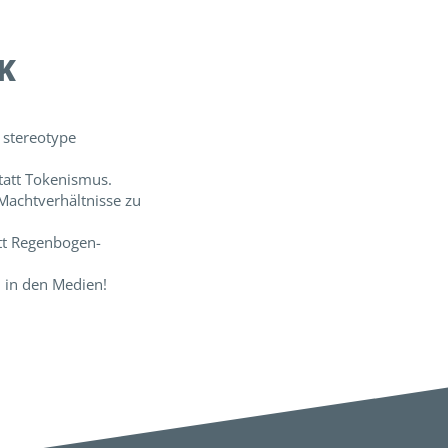
K
t stereotype
tatt Tokenismus.
 Machtverhältnisse zu
att Regenbogen-
l in den Medien!