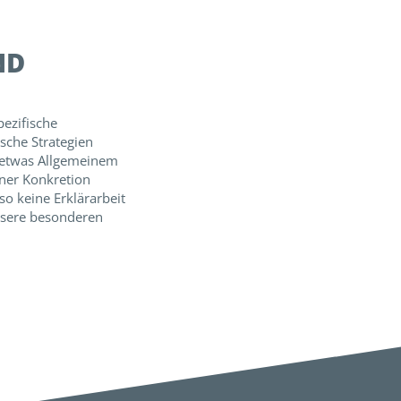
ND
ezifische
ische Strategien
n etwas Allgemeinem
iner Konkretion
so keine Erklärarbeit
nsere besonderen