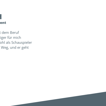
H
zent
mit dem Beruf
iger für mich
hl als Schauspieler
r Weg, und er geht