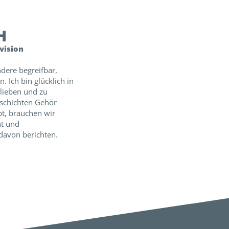
H
vision
dere begreifbar,
. Ich bin glücklich in
 lieben und zu
eschichten Gehör
bt, brauchen wir
ht und
davon berichten.