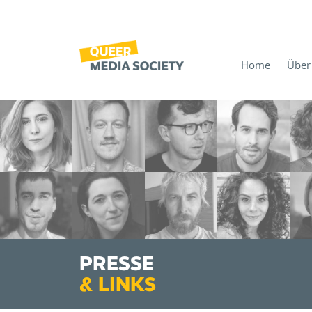
Home
Über
PRESSE
&
LINKS