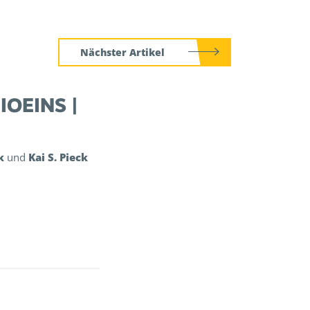
Nächster Artikel
OEINS |
k
und
Kai S. Pieck