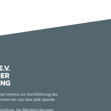
.V.
BER
UNG
hen Vereins zur Durchführung des
reuen wir uns über jede Spende.
quittung, bei Beträgen darunter