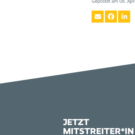
Gepostet am 08. Apr
JETZT
MITSTREITER*IN