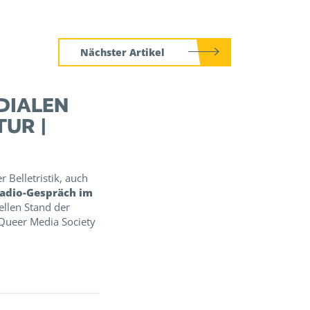
Nächster Artikel
DIALEN
UR |
 Belletristik, auch
adio-Gespräch im
llen Stand der
 Queer Media Society