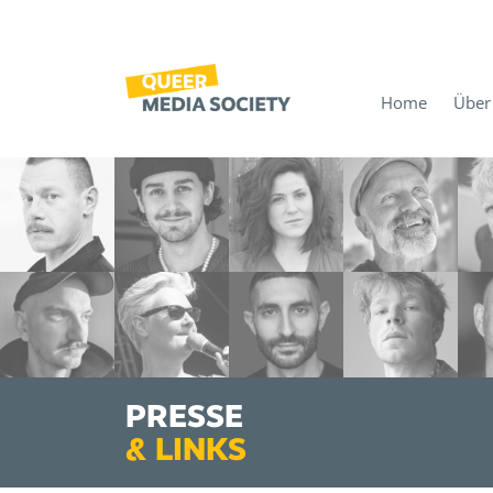
Home
Über
PRESSE
&
LINKS